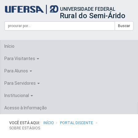
Início
UNIVERSIDADE FEDERAL
do
Rural do Semi-Árido
cabeçalho
do
Campo
Formulário
Buscar
portal
de
da
de
busca
UFERSA
Busca
Início
Para Visitantes
Para Alunos
Para Servidores
Institucional
Acesso à Informação
VOCÊ ESTÁ AQUI:
INÍCIO
PORTAL DISCENTE
SOBRE ESTÁGIOS