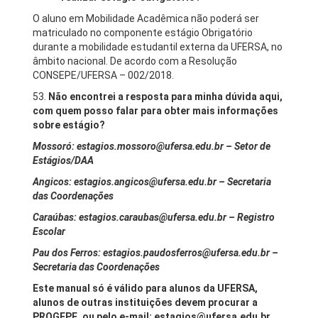
O aluno em Mobilidade Acadêmica não poderá ser
matriculado no componente estágio Obrigatório
durante a mobilidade estudantil externa da UFERSA, no
âmbito nacional. De acordo com a Resolução
CONSEPE/UFERSA – 002/2018.
53.
Não encontrei a resposta para minha dúvida aqui,
com quem posso falar para obter mais informações
sobre estágio?
Mossoró: estagios.mossoro@ufersa.edu.br – Setor de
Estágios/DAA
Angicos: estagios.angicos@ufersa.edu.br – Secretaria
das Coordenações
Caraúbas: estagios.caraubas@ufersa.edu.br – Registro
Escolar
Pau dos Ferros: estagios.paudosferros@ufersa.edu.br –
Secretaria das Coordenações
Este manual só é válido para alunos da UFERSA,
alunos de outras instituições devem procurar a
PROGEPE, ou pelo e-mail: estagios@ufersa.edu.br.